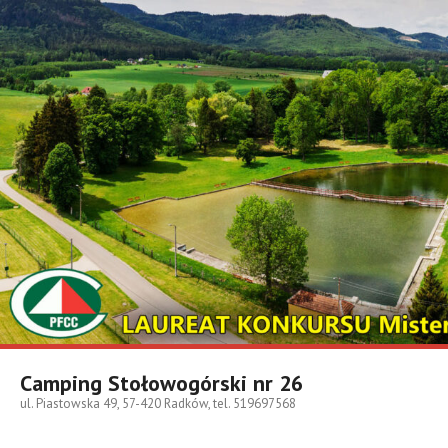
Skip
to
content
Camping Stołowogórski nr 26
ul. Piastowska 49, 57-420 Radków, tel. 519697568