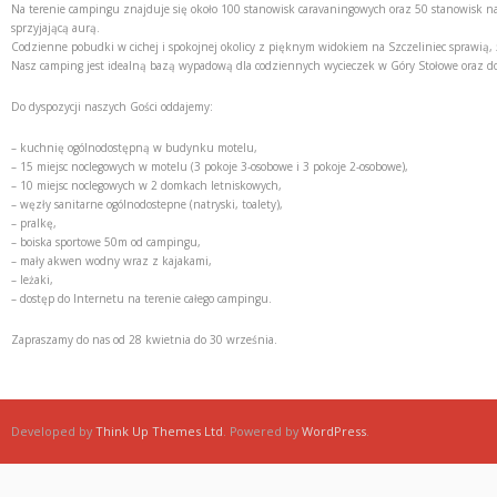
Na terenie campingu znajduje się około 100 stanowisk caravaningowych oraz 50 stanowisk na
sprzyjającą aurą.
Codzienne pobudki w cichej i spokojnej okolicy z pięknym widokiem na Szczeliniec sprawią,
Nasz camping jest idealną bazą wypadową dla codziennych wycieczek w Góry Stołowe oraz d
Do dyspozycji naszych Gości oddajemy:
– kuchnię ogólnodostępną w budynku motelu,
– 15 miejsc noclegowych w motelu (3 pokoje 3-osobowe i 3 pokoje 2-osobowe),
– 10 miejsc noclegowych w 2 domkach letniskowych,
– węzły sanitarne ogólnodostepne (natryski, toalety),
– pralkę,
– boiska sportowe 50m od campingu,
– mały akwen wodny wraz z kajakami,
– leżaki,
– dostęp do Internetu na terenie całego campingu.
Zapraszamy do nas od 28 kwietnia do 30 września.
Think Up Themes Ltd
WordPress
Developed by
. Powered by
.